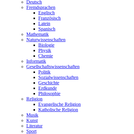
Deutsch
Fremdsprachen
Englisch
Französisch
Latein
Spanisch
Mathematik
Naturwissenschaften
Biologie
Physik
Chemie
Informatik
Gesellschaftswissenschaften
Politik
Sozialwissenschaften
Geschichte
Erdkunde
Philosophie
Religion
Evangelische Religion
Katholische Religion
Musik
Kunst
Literatur
Sport