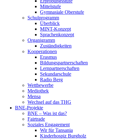
Erprobungsstufe
Mittelstufe
Gymnasiale Oberstufe
Schulprogramm
Überblick
MINT-Konzept
Sprachenkonzept
Organigramm
Zuständigkeiten
Kooperationen
Erasmus
Bildungspartnerschaften
Lernpartnerschaften
Sekundarschule
Radio Berg
Wettbewerbe
Mediothek
Mensa
Wechsel auf das THG
BNE-Projekte
BNE – Was ist das?
Fairtrade
Soziales Engagement
Wir für Tansania
Kinderhospiz Burgholz