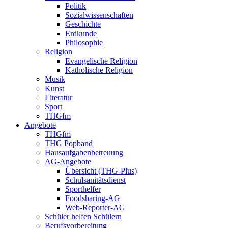
Politik
Sozialwissenschaften
Geschichte
Erdkunde
Philosophie
Religion
Evangelische Religion
Katholische Religion
Musik
Kunst
Literatur
Sport
THGfm
Angebote
THGfm
THG Popband
Hausaufgabenbetreuung
AG-Angebote
Übersicht (THG-Plus)
Schulsanitätsdienst
Sporthelfer
Foodsharing-AG
Web-Reporter-AG
Schüler helfen Schülern
Berufsvorbereitung