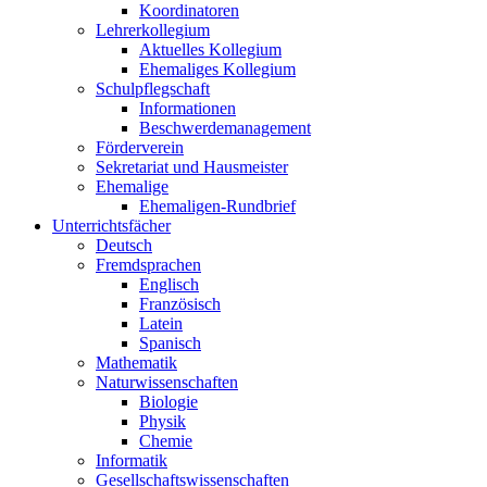
Koordinatoren
Lehrerkollegium
Aktuelles Kollegium
Ehemaliges Kollegium
Schulpflegschaft
Informationen
Beschwerdemanagement
Förderverein
Sekretariat und Hausmeister
Ehemalige
Ehemaligen-Rundbrief
Unterrichtsfächer
Deutsch
Fremdsprachen
Englisch
Französisch
Latein
Spanisch
Mathematik
Naturwissenschaften
Biologie
Physik
Chemie
Informatik
Gesellschaftswissenschaften