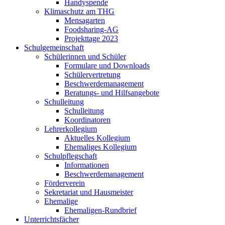
Handyspende
Klimaschutz am THG
Mensagarten
Foodsharing-AG
Projekttage 2023
Schulgemeinschaft
Schülerinnen und Schüler
Formulare und Downloads
Schülervertretung
Beschwerdemanagement
Beratungs- und Hilfsangebote
Schulleitung
Schulleitung
Koordinatoren
Lehrerkollegium
Aktuelles Kollegium
Ehemaliges Kollegium
Schulpflegschaft
Informationen
Beschwerdemanagement
Förderverein
Sekretariat und Hausmeister
Ehemalige
Ehemaligen-Rundbrief
Unterrichtsfächer