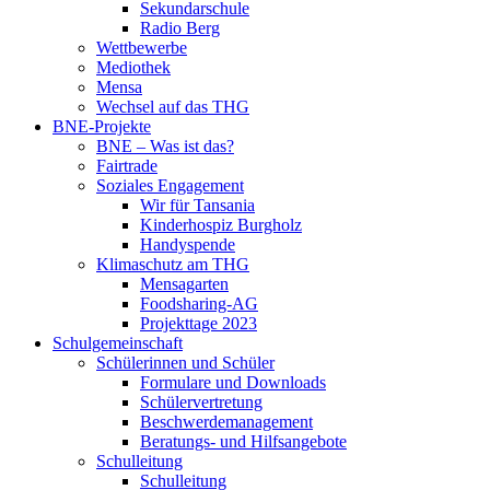
Sekundarschule
Radio Berg
Wettbewerbe
Mediothek
Mensa
Wechsel auf das THG
BNE-Projekte
BNE – Was ist das?
Fairtrade
Soziales Engagement
Wir für Tansania
Kinderhospiz Burgholz
Handyspende
Klimaschutz am THG
Mensagarten
Foodsharing-AG
Projekttage 2023
Schulgemeinschaft
Schülerinnen und Schüler
Formulare und Downloads
Schülervertretung
Beschwerdemanagement
Beratungs- und Hilfsangebote
Schulleitung
Schulleitung