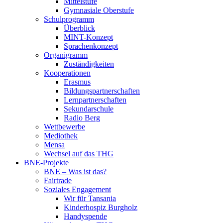
Mittelstufe
Gymnasiale Oberstufe
Schulprogramm
Überblick
MINT-Konzept
Sprachenkonzept
Organigramm
Zuständigkeiten
Kooperationen
Erasmus
Bildungspartnerschaften
Lernpartnerschaften
Sekundarschule
Radio Berg
Wettbewerbe
Mediothek
Mensa
Wechsel auf das THG
BNE-Projekte
BNE – Was ist das?
Fairtrade
Soziales Engagement
Wir für Tansania
Kinderhospiz Burgholz
Handyspende