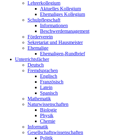
Lehrerkollegium
Aktuelles Kollegium
Ehemaliges Kollegium
Schulpflegschaft
Informationen
Beschwerdemanagement
Förderverein
Sekretariat und Hausmeister
Ehemalige
Ehemaligen-Rundbrief
Unterrichtsfächer
Deutsch
Fremdsprachen
Englisch
Französisch
Latein
Spanisch
Mathematik
Naturwissenschaften
Biologie
Physik
Chemie
Informatik
Gesellschaftswissenschaften
Politik