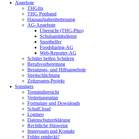
Angebote
THGfm
THG Popband
Hausaufgabenbetreuung
AG-Angebote
Übersicht (THG-Plus)
Schulsanitätsdienst
Sporthelfer
Foodsharing-AG
Web-Reporter-AG
Schüler helfen Schülern
Berufsvorbereitung
Beratungs- und Hilfsangebote
Streitschlichtung
Zeitzeugen-Projekt
Sonstiges
Terminübersicht
Vertretungsplan
Formulare und Downloads
SchulCloud
Logineo
Datenschutzerklärung
Rechtliche Hinweise
Impressum und Kontakt
Fehler entdeckt?