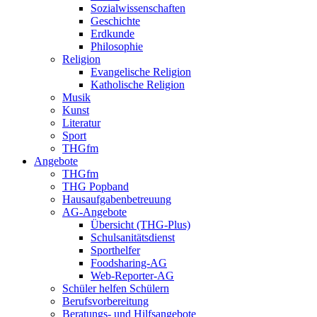
Sozialwissenschaften
Geschichte
Erdkunde
Philosophie
Religion
Evangelische Religion
Katholische Religion
Musik
Kunst
Literatur
Sport
THGfm
Angebote
THGfm
THG Popband
Hausaufgabenbetreuung
AG-Angebote
Übersicht (THG-Plus)
Schulsanitätsdienst
Sporthelfer
Foodsharing-AG
Web-Reporter-AG
Schüler helfen Schülern
Berufsvorbereitung
Beratungs- und Hilfsangebote