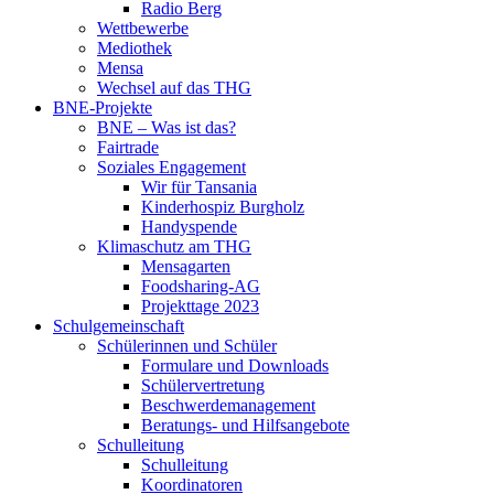
Radio Berg
Wettbewerbe
Mediothek
Mensa
Wechsel auf das THG
BNE-Projekte
BNE – Was ist das?
Fairtrade
Soziales Engagement
Wir für Tansania
Kinderhospiz Burgholz
Handyspende
Klimaschutz am THG
Mensagarten
Foodsharing-AG
Projekttage 2023
Schulgemeinschaft
Schülerinnen und Schüler
Formulare und Downloads
Schülervertretung
Beschwerdemanagement
Beratungs- und Hilfsangebote
Schulleitung
Schulleitung
Koordinatoren