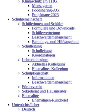
Klimaschutz am THG
Mensagarten
Foodsharing-AG
Projekttage 2023
Schulgemeinschaft
Schülerinnen und Schüler
Formulare und Downloads
Schülervertretung
Beschwerdemanagement
Beratungs- und Hilfsangebote
Schulleitung
Schulleitung
Koordinatoren
Lehrerkollegium
Aktuelles Kollegium
Ehemaliges Kollegium
Schulpflegschaft
Informationen
Beschwerdemanagement
Förderverein
Sekretariat und Hausmeister
Ehemalige
Ehemaligen-Rundbrief
Unterrichtsfächer
Deutsch