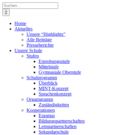
Zum
Suche
Inhalt
nach:
springen
Home
Aktuelles
Unsere “Highlights”
Alle Beiträge
Presseberichte
Unsere Schule
Stufen
Erprobungsstufe
Mittelstufe
Gymnasiale Oberstufe
Schulprogramm
Überblick
MINT-Konzept
Sprachenkonzept
Organigramm
Zuständigkeiten
Kooperationen
Erasmus
Bildungspartnerschaften
Lernpartnerschaften
Sekundarschule