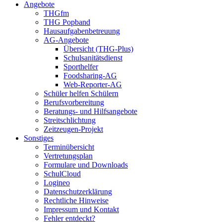
Angebote
THGfm
THG Popband
Hausaufgabenbetreuung
AG-Angebote
Übersicht (THG-Plus)
Schulsanitätsdienst
Sporthelfer
Foodsharing-AG
Web-Reporter-AG
Schüler helfen Schülern
Berufsvorbereitung
Beratungs- und Hilfsangebote
Streitschlichtung
Zeitzeugen-Projekt
Sonstiges
Terminübersicht
Vertretungsplan
Formulare und Downloads
SchulCloud
Logineo
Datenschutzerklärung
Rechtliche Hinweise
Impressum und Kontakt
Fehler entdeckt?