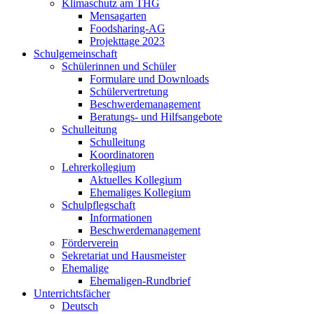
Klimaschutz am THG
Mensagarten
Foodsharing-AG
Projekttage 2023
Schulgemeinschaft
Schülerinnen und Schüler
Formulare und Downloads
Schülervertretung
Beschwerdemanagement
Beratungs- und Hilfsangebote
Schulleitung
Schulleitung
Koordinatoren
Lehrerkollegium
Aktuelles Kollegium
Ehemaliges Kollegium
Schulpflegschaft
Informationen
Beschwerdemanagement
Förderverein
Sekretariat und Hausmeister
Ehemalige
Ehemaligen-Rundbrief
Unterrichtsfächer
Deutsch