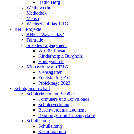
Radio Berg
Wettbewerbe
Mediothek
Mensa
Wechsel auf das THG
BNE-Projekte
BNE – Was ist das?
Fairtrade
Soziales Engagement
Wir für Tansania
Kinderhospiz Burgholz
Handyspende
Klimaschutz am THG
Mensagarten
Foodsharing-AG
Projekttage 2023
Schulgemeinschaft
Schülerinnen und Schüler
Formulare und Downloads
Schülervertretung
Beschwerdemanagement
Beratungs- und Hilfsangebote
Schulleitung
Schulleitung
Koordinatoren