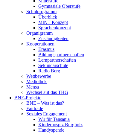
Mittelstufe
Gymnasiale Oberstufe
Schulprogramm
Überblick
MINT-Konzept
Sprachenkonzept
Organigramm
Zuständigkeiten
Kooperationen
Erasmus
Bildungspartnerschaften
Lernpartnerschaften
Sekundarschule
Radio Berg
Wettbewerbe
Mediothek
Mensa
Wechsel auf das THG
BNE-Projekte
BNE – Was ist das?
Fairtrade
Soziales Engagement
Wir für Tansania
Kinderhospiz Burgholz
Handyspende