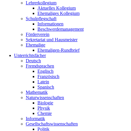
Lehrerkollegium
Aktuelles Kollegium
Ehemaliges Kollegium
Schulpflegschaft
Informationen
Beschwerdemanagement
Förderverein
Sekretariat und Hausmeister
Ehemalige
Ehemaligen-Rundbrief
Unterrichtsfächer
Deutsch
Fremdsprachen
Englisch
Französisch
Latein
Spanisch
Mathematik
Naturwissenschaften
Biologie
Physik
Chemie
Informatik
Gesellschaftswissenschaften
Politik