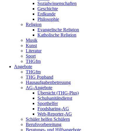
Sozialwissenschaften
Geschichte
Erdkunde
Philosophie
Religion
Evangelische Religion
Katholische Religion
Musik
Kunst
Literatur
Sport
THGfm
Angebote
THGfm
THG Popband
Hausaufgabenbetreuung
AG-Angebote
Übersicht (THG-Plus)
Schulsanitätsdienst
Sporthelfer
Foodsharing-AG
Web-Reporter-AG
Schüler helfen Schülern
Berufsvorbereitung
Beratungs- und Hilfsangebote