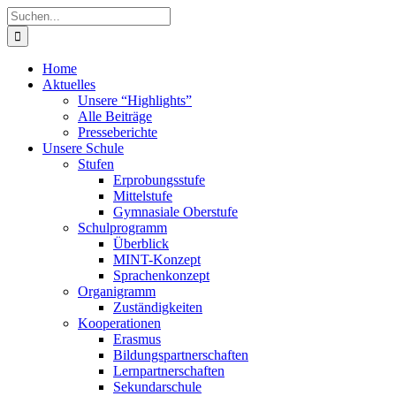
Zum
Suche
Inhalt
nach:
springen
Home
Aktuelles
Unsere “Highlights”
Alle Beiträge
Presseberichte
Unsere Schule
Stufen
Erprobungsstufe
Mittelstufe
Gymnasiale Oberstufe
Schulprogramm
Überblick
MINT-Konzept
Sprachenkonzept
Organigramm
Zuständigkeiten
Kooperationen
Erasmus
Bildungspartnerschaften
Lernpartnerschaften
Sekundarschule