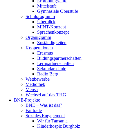
Erprobungsstufe
Mittelstufe
Gymnasiale Oberstufe
Schulprogramm
Überblick
MINT-Konzept
Sprachenkonzept
Organigramm
Zuständigkeiten
Kooperationen
Erasmus
Bildungspartnerschaften
Lernpartnerschaften
Sekundarschule
Radio Berg
Wettbewerbe
Mediothek
Mensa
Wechsel auf das THG
BNE-Projekte
BNE – Was ist das?
Fairtrade
Soziales Engagement
Wir für Tansania
Kinderhospiz Burgholz