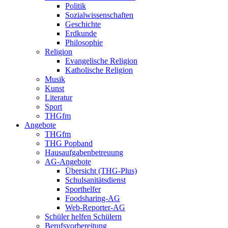
Politik
Sozialwissenschaften
Geschichte
Erdkunde
Philosophie
Religion
Evangelische Religion
Katholische Religion
Musik
Kunst
Literatur
Sport
THGfm
Angebote
THGfm
THG Popband
Hausaufgabenbetreuung
AG-Angebote
Übersicht (THG-Plus)
Schulsanitätsdienst
Sporthelfer
Foodsharing-AG
Web-Reporter-AG
Schüler helfen Schülern
Berufsvorbereitung