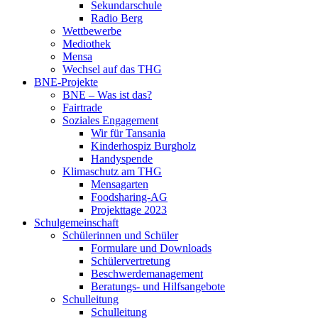
Sekundarschule
Radio Berg
Wettbewerbe
Mediothek
Mensa
Wechsel auf das THG
BNE-Projekte
BNE – Was ist das?
Fairtrade
Soziales Engagement
Wir für Tansania
Kinderhospiz Burgholz
Handyspende
Klimaschutz am THG
Mensagarten
Foodsharing-AG
Projekttage 2023
Schulgemeinschaft
Schülerinnen und Schüler
Formulare und Downloads
Schülervertretung
Beschwerdemanagement
Beratungs- und Hilfsangebote
Schulleitung
Schulleitung