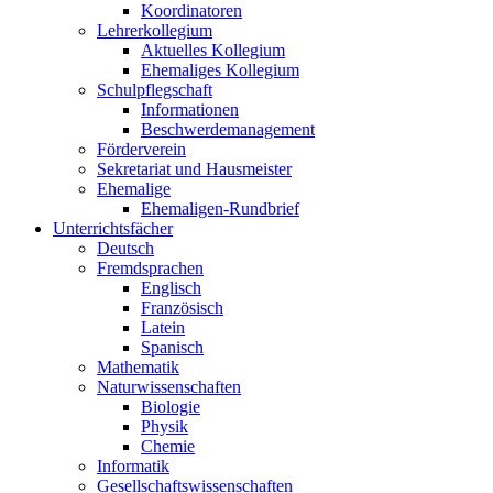
Koordinatoren
Lehrerkollegium
Aktuelles Kollegium
Ehemaliges Kollegium
Schulpflegschaft
Informationen
Beschwerdemanagement
Förderverein
Sekretariat und Hausmeister
Ehemalige
Ehemaligen-Rundbrief
Unterrichtsfächer
Deutsch
Fremdsprachen
Englisch
Französisch
Latein
Spanisch
Mathematik
Naturwissenschaften
Biologie
Physik
Chemie
Informatik
Gesellschaftswissenschaften