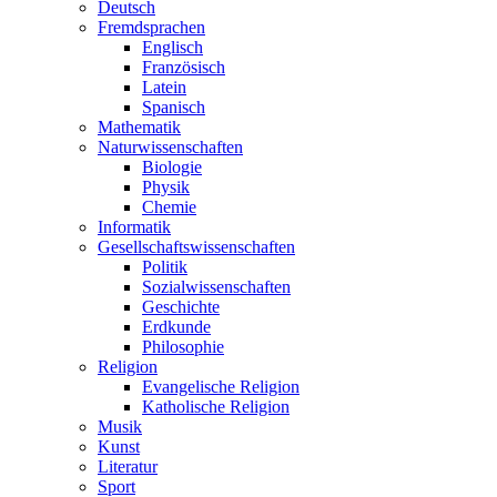
Deutsch
Fremdsprachen
Englisch
Französisch
Latein
Spanisch
Mathematik
Naturwissenschaften
Biologie
Physik
Chemie
Informatik
Gesellschaftswissenschaften
Politik
Sozialwissenschaften
Geschichte
Erdkunde
Philosophie
Religion
Evangelische Religion
Katholische Religion
Musik
Kunst
Literatur
Sport