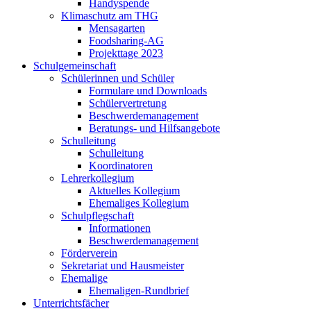
Handyspende
Klimaschutz am THG
Mensagarten
Foodsharing-AG
Projekttage 2023
Schulgemeinschaft
Schülerinnen und Schüler
Formulare und Downloads
Schülervertretung
Beschwerdemanagement
Beratungs- und Hilfsangebote
Schulleitung
Schulleitung
Koordinatoren
Lehrerkollegium
Aktuelles Kollegium
Ehemaliges Kollegium
Schulpflegschaft
Informationen
Beschwerdemanagement
Förderverein
Sekretariat und Hausmeister
Ehemalige
Ehemaligen-Rundbrief
Unterrichtsfächer