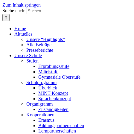
Zum Inhalt springen
Suche nach:
Home
Aktuelles
Unsere “Highlights”
Alle Beiträge
Presseberichte
Unsere Schule
Stufen
Erprobungsstufe
Mittelstufe
Gymnasiale Oberstufe
Schulprogramm
Überblick
MINT-Konzept
Sprachenkonzept
Organigramm
Zuständigkeiten
Kooperationen
Erasmus
Bildungspartnerschaften
Lernpartnerschaften