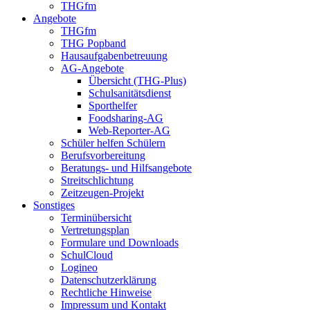
THGfm
Angebote
THGfm
THG Popband
Hausaufgabenbetreuung
AG-Angebote
Übersicht (THG-Plus)
Schulsanitätsdienst
Sporthelfer
Foodsharing-AG
Web-Reporter-AG
Schüler helfen Schülern
Berufsvorbereitung
Beratungs- und Hilfsangebote
Streitschlichtung
Zeitzeugen-Projekt
Sonstiges
Terminübersicht
Vertretungsplan
Formulare und Downloads
SchulCloud
Logineo
Datenschutzerklärung
Rechtliche Hinweise
Impressum und Kontakt