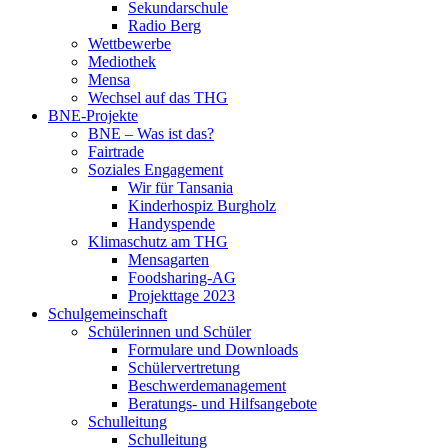
Sekundarschule
Radio Berg
Wettbewerbe
Mediothek
Mensa
Wechsel auf das THG
BNE-Projekte
BNE – Was ist das?
Fairtrade
Soziales Engagement
Wir für Tansania
Kinderhospiz Burgholz
Handyspende
Klimaschutz am THG
Mensagarten
Foodsharing-AG
Projekttage 2023
Schulgemeinschaft
Schülerinnen und Schüler
Formulare und Downloads
Schülervertretung
Beschwerdemanagement
Beratungs- und Hilfsangebote
Schulleitung
Schulleitung