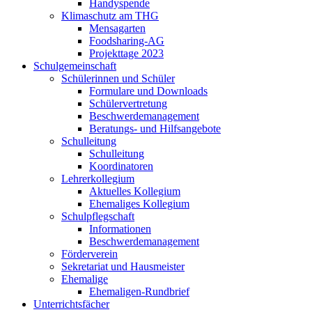
Handyspende
Klimaschutz am THG
Mensagarten
Foodsharing-AG
Projekttage 2023
Schulgemeinschaft
Schülerinnen und Schüler
Formulare und Downloads
Schülervertretung
Beschwerdemanagement
Beratungs- und Hilfsangebote
Schulleitung
Schulleitung
Koordinatoren
Lehrerkollegium
Aktuelles Kollegium
Ehemaliges Kollegium
Schulpflegschaft
Informationen
Beschwerdemanagement
Förderverein
Sekretariat und Hausmeister
Ehemalige
Ehemaligen-Rundbrief
Unterrichtsfächer