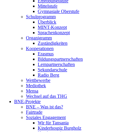
Erprobungsstufe
Mittelstufe
Gymnasiale Oberstufe
Schulprogramm
Überblick
MINT-Konzept
Sprachenkonzept
Organigramm
Zuständigkeiten
Kooperationen
Erasmus
Bildungspartnerschaften
Lernpartnerschaften
Sekundarschule
Radio Berg
Wettbewerbe
Mediothek
Mensa
Wechsel auf das THG
BNE-Projekte
BNE – Was ist das?
Fairtrade
Soziales Engagement
Wir für Tansania
Kinderhospiz Burgholz