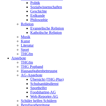
Politik
Sozialwissenschaften
Geschichte
Erdkunde
Philosophie
Religion
Evangelische Religion
Katholische Religion
Musik
Kunst
Literatur
Sport
THGfm
Angebote
THGfm
THG Popband
Hausaufgabenbetreuung
AG-Angebote
Übersicht (THG-Plus)
Schulsanitätsdienst
Sporthelfer
Foodsharing-AG
Web-Reporter-AG
Schüler helfen Schülern
Berufsvorbereitung