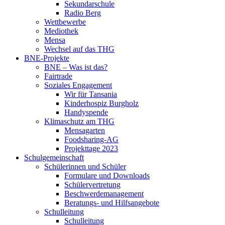
Sekundarschule
Radio Berg
Wettbewerbe
Mediothek
Mensa
Wechsel auf das THG
BNE-Projekte
BNE – Was ist das?
Fairtrade
Soziales Engagement
Wir für Tansania
Kinderhospiz Burgholz
Handyspende
Klimaschutz am THG
Mensagarten
Foodsharing-AG
Projekttage 2023
Schulgemeinschaft
Schülerinnen und Schüler
Formulare und Downloads
Schülervertretung
Beschwerdemanagement
Beratungs- und Hilfsangebote
Schulleitung
Schulleitung