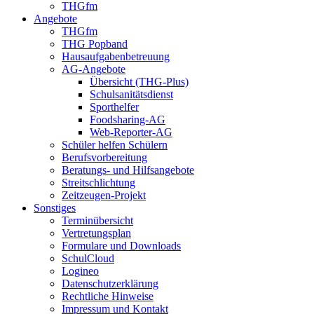
THGfm
Angebote
THGfm
THG Popband
Hausaufgabenbetreuung
AG-Angebote
Übersicht (THG-Plus)
Schulsanitätsdienst
Sporthelfer
Foodsharing-AG
Web-Reporter-AG
Schüler helfen Schülern
Berufsvorbereitung
Beratungs- und Hilfsangebote
Streitschlichtung
Zeitzeugen-Projekt
Sonstiges
Terminübersicht
Vertretungsplan
Formulare und Downloads
SchulCloud
Logineo
Datenschutzerklärung
Rechtliche Hinweise
Impressum und Kontakt