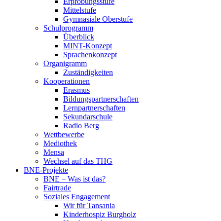
Erprobungsstufe
Mittelstufe
Gymnasiale Oberstufe
Schulprogramm
Überblick
MINT-Konzept
Sprachenkonzept
Organigramm
Zuständigkeiten
Kooperationen
Erasmus
Bildungspartnerschaften
Lernpartnerschaften
Sekundarschule
Radio Berg
Wettbewerbe
Mediothek
Mensa
Wechsel auf das THG
BNE-Projekte
BNE – Was ist das?
Fairtrade
Soziales Engagement
Wir für Tansania
Kinderhospiz Burgholz