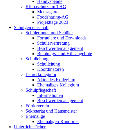
Handyspende
Klimaschutz am THG
Mensagarten
Foodsharing-AG
Projekttage 2023
Schulgemeinschaft
Schülerinnen und Schüler
Formulare und Downloads
Schülervertretung
Beschwerdemanagement
Beratungs- und Hilfsangebote
Schulleitung
Schulleitung
Koordinatoren
Lehrerkollegium
Aktuelles Kollegium
Ehemaliges Kollegium
Schulpflegschaft
Informationen
Beschwerdemanagement
Förderverein
Sekretariat und Hausmeister
Ehemalige
Ehemaligen-Rundbrief
Unterrichtsfächer