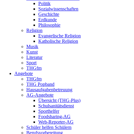
Politik
Sozialwissenschaften
Geschichte
Erdkunde
Philosophie
Religion
Evangelische Religion
Katholische Religion
Musik
Kunst
Literatur
Sport
THGfm
Angebote
THGfm
THG Popband
Hausaufgabenbetreuung
AG-Angebote
Übersicht (THG-Plus)
Schulsanitätsdienst
Sporthelfer
Foodsharing-AG
Web-Reporter-AG
Schüler helfen Schülern
Berufsvorbereitung