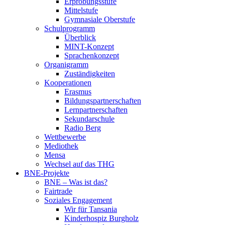
Erprobungsstufe
Mittelstufe
Gymnasiale Oberstufe
Schulprogramm
Überblick
MINT-Konzept
Sprachenkonzept
Organigramm
Zuständigkeiten
Kooperationen
Erasmus
Bildungspartnerschaften
Lernpartnerschaften
Sekundarschule
Radio Berg
Wettbewerbe
Mediothek
Mensa
Wechsel auf das THG
BNE-Projekte
BNE – Was ist das?
Fairtrade
Soziales Engagement
Wir für Tansania
Kinderhospiz Burgholz