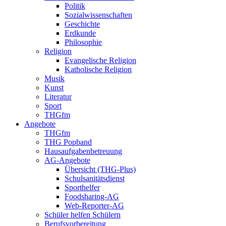
Politik
Sozialwissenschaften
Geschichte
Erdkunde
Philosophie
Religion
Evangelische Religion
Katholische Religion
Musik
Kunst
Literatur
Sport
THGfm
Angebote
THGfm
THG Popband
Hausaufgabenbetreuung
AG-Angebote
Übersicht (THG-Plus)
Schulsanitätsdienst
Sporthelfer
Foodsharing-AG
Web-Reporter-AG
Schüler helfen Schülern
Berufsvorbereitung