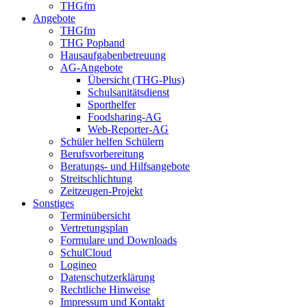
THGfm
Angebote
THGfm
THG Popband
Hausaufgabenbetreuung
AG-Angebote
Übersicht (THG-Plus)
Schulsanitätsdienst
Sporthelfer
Foodsharing-AG
Web-Reporter-AG
Schüler helfen Schülern
Berufsvorbereitung
Beratungs- und Hilfsangebote
Streitschlichtung
Zeitzeugen-Projekt
Sonstiges
Terminübersicht
Vertretungsplan
Formulare und Downloads
SchulCloud
Logineo
Datenschutzerklärung
Rechtliche Hinweise
Impressum und Kontakt