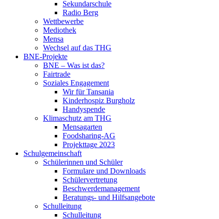
Sekundarschule
Radio Berg
Wettbewerbe
Mediothek
Mensa
Wechsel auf das THG
BNE-Projekte
BNE – Was ist das?
Fairtrade
Soziales Engagement
Wir für Tansania
Kinderhospiz Burgholz
Handyspende
Klimaschutz am THG
Mensagarten
Foodsharing-AG
Projekttage 2023
Schulgemeinschaft
Schülerinnen und Schüler
Formulare und Downloads
Schülervertretung
Beschwerdemanagement
Beratungs- und Hilfsangebote
Schulleitung
Schulleitung