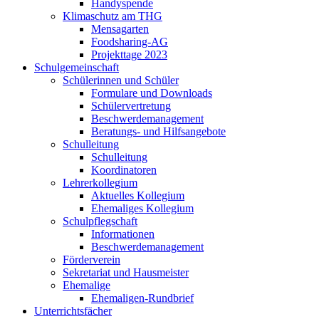
Handyspende
Klimaschutz am THG
Mensagarten
Foodsharing-AG
Projekttage 2023
Schulgemeinschaft
Schülerinnen und Schüler
Formulare und Downloads
Schülervertretung
Beschwerdemanagement
Beratungs- und Hilfsangebote
Schulleitung
Schulleitung
Koordinatoren
Lehrerkollegium
Aktuelles Kollegium
Ehemaliges Kollegium
Schulpflegschaft
Informationen
Beschwerdemanagement
Förderverein
Sekretariat und Hausmeister
Ehemalige
Ehemaligen-Rundbrief
Unterrichtsfächer