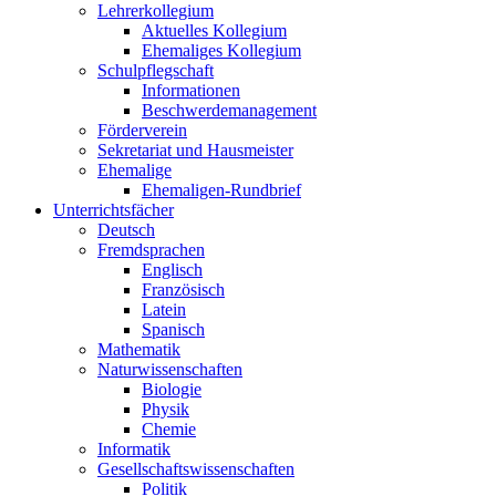
Lehrerkollegium
Aktuelles Kollegium
Ehemaliges Kollegium
Schulpflegschaft
Informationen
Beschwerdemanagement
Förderverein
Sekretariat und Hausmeister
Ehemalige
Ehemaligen-Rundbrief
Unterrichtsfächer
Deutsch
Fremdsprachen
Englisch
Französisch
Latein
Spanisch
Mathematik
Naturwissenschaften
Biologie
Physik
Chemie
Informatik
Gesellschaftswissenschaften
Politik