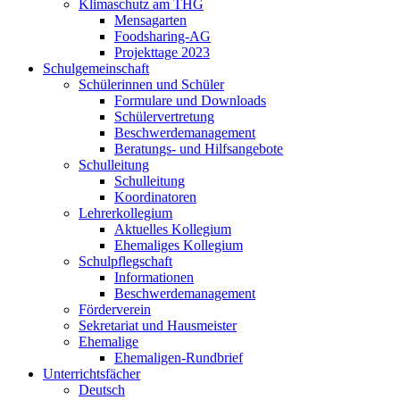
Klimaschutz am THG
Mensagarten
Foodsharing-AG
Projekttage 2023
Schulgemeinschaft
Schülerinnen und Schüler
Formulare und Downloads
Schülervertretung
Beschwerdemanagement
Beratungs- und Hilfsangebote
Schulleitung
Schulleitung
Koordinatoren
Lehrerkollegium
Aktuelles Kollegium
Ehemaliges Kollegium
Schulpflegschaft
Informationen
Beschwerdemanagement
Förderverein
Sekretariat und Hausmeister
Ehemalige
Ehemaligen-Rundbrief
Unterrichtsfächer
Deutsch