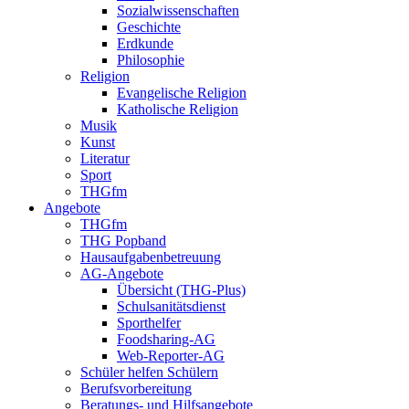
Sozialwissenschaften
Geschichte
Erdkunde
Philosophie
Religion
Evangelische Religion
Katholische Religion
Musik
Kunst
Literatur
Sport
THGfm
Angebote
THGfm
THG Popband
Hausaufgabenbetreuung
AG-Angebote
Übersicht (THG-Plus)
Schulsanitätsdienst
Sporthelfer
Foodsharing-AG
Web-Reporter-AG
Schüler helfen Schülern
Berufsvorbereitung
Beratungs- und Hilfsangebote