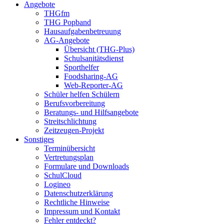
Angebote
THGfm
THG Popband
Hausaufgabenbetreuung
AG-Angebote
Übersicht (THG-Plus)
Schulsanitätsdienst
Sporthelfer
Foodsharing-AG
Web-Reporter-AG
Schüler helfen Schülern
Berufsvorbereitung
Beratungs- und Hilfsangebote
Streitschlichtung
Zeitzeugen-Projekt
Sonstiges
Terminübersicht
Vertretungsplan
Formulare und Downloads
SchulCloud
Logineo
Datenschutzerklärung
Rechtliche Hinweise
Impressum und Kontakt
Fehler entdeckt?