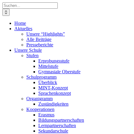
Zum
Suche
Inhalt
nach:
springen
Home
Aktuelles
Unsere “Highlights”
Alle Beiträge
Presseberichte
Unsere Schule
Stufen
Erprobungsstufe
Mittelstufe
Gymnasiale Oberstufe
Schulprogramm
Überblick
MINT-Konzept
Sprachenkonzept
Organigramm
Zuständigkeiten
Kooperationen
Erasmus
Bildungspartnerschaften
Lernpartnerschaften
Sekundarschule