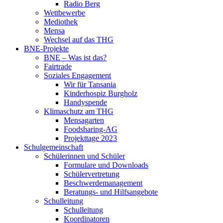
Radio Berg
Wettbewerbe
Mediothek
Mensa
Wechsel auf das THG
BNE-Projekte
BNE – Was ist das?
Fairtrade
Soziales Engagement
Wir für Tansania
Kinderhospiz Burgholz
Handyspende
Klimaschutz am THG
Mensagarten
Foodsharing-AG
Projekttage 2023
Schulgemeinschaft
Schülerinnen und Schüler
Formulare und Downloads
Schülervertretung
Beschwerdemanagement
Beratungs- und Hilfsangebote
Schulleitung
Schulleitung
Koordinatoren