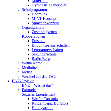
Mittelstufe
Gymnasiale Oberstufe
Schulprogramm
Überblick
MINT-Konzept
Sprachenkonzept
Organigramm
Zuständigkeiten
Kooperationen
Erasmus
Bildungspartnerschaften
Lernpartnerschaften
Sekundarschule
Radio Berg
Wettbewerbe
Mediothek
Mensa
Wechsel auf das THG
BNE-Projekte
BNE – Was ist das?
Fairtrade
Soziales Engagement
Wir für Tansania
Kinderhospiz Burgholz
Handyspende