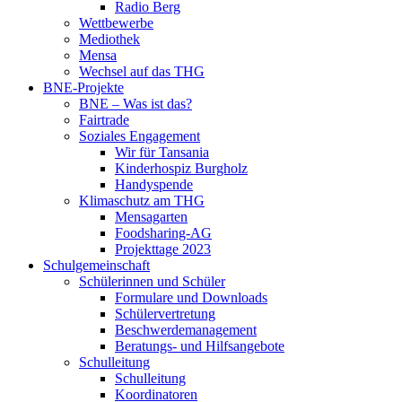
Radio Berg
Wettbewerbe
Mediothek
Mensa
Wechsel auf das THG
BNE-Projekte
BNE – Was ist das?
Fairtrade
Soziales Engagement
Wir für Tansania
Kinderhospiz Burgholz
Handyspende
Klimaschutz am THG
Mensagarten
Foodsharing-AG
Projekttage 2023
Schulgemeinschaft
Schülerinnen und Schüler
Formulare und Downloads
Schülervertretung
Beschwerdemanagement
Beratungs- und Hilfsangebote
Schulleitung
Schulleitung
Koordinatoren