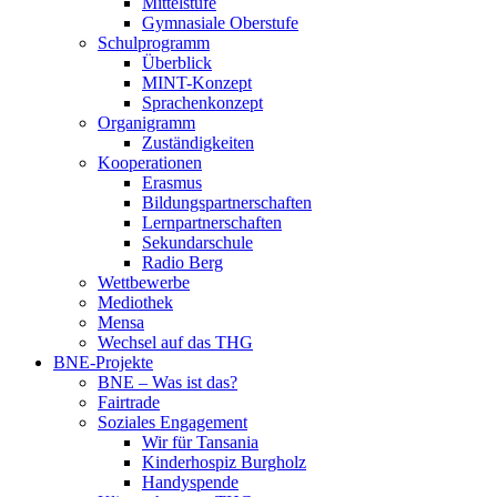
Mittelstufe
Gymnasiale Oberstufe
Schulprogramm
Überblick
MINT-Konzept
Sprachenkonzept
Organigramm
Zuständigkeiten
Kooperationen
Erasmus
Bildungspartnerschaften
Lernpartnerschaften
Sekundarschule
Radio Berg
Wettbewerbe
Mediothek
Mensa
Wechsel auf das THG
BNE-Projekte
BNE – Was ist das?
Fairtrade
Soziales Engagement
Wir für Tansania
Kinderhospiz Burgholz
Handyspende