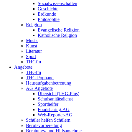
Sozialwissenschaften
Geschichte
Erdkunde
Philosophie
Religion
Evangelische Religion
Katholische Religion
Musik
Kunst
Literatur
Sport
THGfm
Angebote
THGfm
THG Popband
Hausaufgabenbetreuung
AG-Angebote
Übersicht (THG-Plus)
Schulsanitätsdienst
Sporthelfer
Foodsharing-AG
Web-Reporter-AG
Schüler helfen Schülern
Berufsvorbereitung
Beratungs- und Hilfsangebote