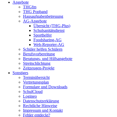
Angebote
THGfm
THG Popband
Hausaufgabenbetreuung
AG-Angebote
Übersicht (THG-Plus)
Schulsanitätsdienst
Sporthelfer
Foodsharing-AG
Web-Reporter-AG
Schüler helfen Schülern
Berufsvorbereitung
Beratungs- und Hilfsangebote
Streitschlichtung
Zeitzeugen-Projekt
Sonstiges
Terminübersicht
Vertretungsplan
Formulare und Downloads
SchulCloud
Logineo
Datenschutzerklärung
Rechtliche Hinweise
Impressum und Kontakt
Fehler entdeckt?