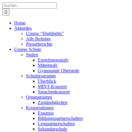
Zum
Suche
Inhalt
nach:
springen
Home
Aktuelles
Unsere “Highlights”
Alle Beiträge
Presseberichte
Unsere Schule
Stufen
Erprobungsstufe
Mittelstufe
Gymnasiale Oberstufe
Schulprogramm
Überblick
MINT-Konzept
Sprachenkonzept
Organigramm
Zuständigkeiten
Kooperationen
Erasmus
Bildungspartnerschaften
Lernpartnerschaften
Sekundarschule