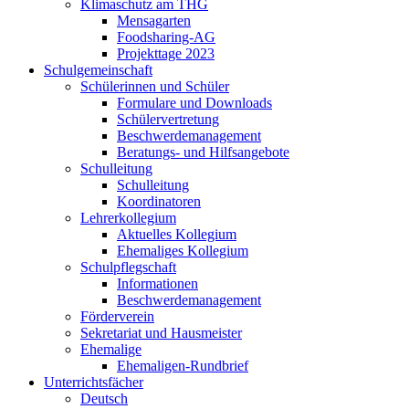
Klimaschutz am THG
Mensagarten
Foodsharing-AG
Projekttage 2023
Schulgemeinschaft
Schülerinnen und Schüler
Formulare und Downloads
Schülervertretung
Beschwerdemanagement
Beratungs- und Hilfsangebote
Schulleitung
Schulleitung
Koordinatoren
Lehrerkollegium
Aktuelles Kollegium
Ehemaliges Kollegium
Schulpflegschaft
Informationen
Beschwerdemanagement
Förderverein
Sekretariat und Hausmeister
Ehemalige
Ehemaligen-Rundbrief
Unterrichtsfächer
Deutsch