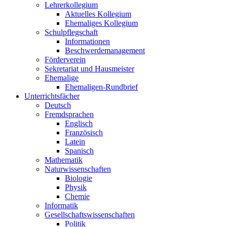
Lehrerkollegium
Aktuelles Kollegium
Ehemaliges Kollegium
Schulpflegschaft
Informationen
Beschwerdemanagement
Förderverein
Sekretariat und Hausmeister
Ehemalige
Ehemaligen-Rundbrief
Unterrichtsfächer
Deutsch
Fremdsprachen
Englisch
Französisch
Latein
Spanisch
Mathematik
Naturwissenschaften
Biologie
Physik
Chemie
Informatik
Gesellschaftswissenschaften
Politik