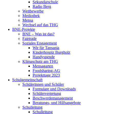
Sekundarschule
Radio Berg
Wettbewerbe
Mediothek
Mensa
Wechsel auf das THG
BNE-Projekte
BNE – Was ist das?
Fairtrade
Soziales Engagement
Wir für Tansania
Kinderhospiz Burgholz
Handyspende
Klimaschutz am THG
Mensagarten
Foodsharing-AG
Projekttage 2023
Schulgemeinschaft
Schülerinnen und Schüler
Formulare und Downloads
Schülervertretung
Beschwerdemanagement
Beratungs- und Hilfsangebote
Schulleitung
Schulleitung