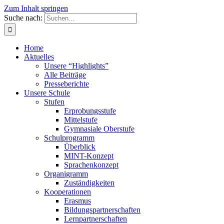
Zum Inhalt springen
Suche nach:
Home
Aktuelles
Unsere “Highlights”
Alle Beiträge
Presseberichte
Unsere Schule
Stufen
Erprobungsstufe
Mittelstufe
Gymnasiale Oberstufe
Schulprogramm
Überblick
MINT-Konzept
Sprachenkonzept
Organigramm
Zuständigkeiten
Kooperationen
Erasmus
Bildungspartnerschaften
Lernpartnerschaften