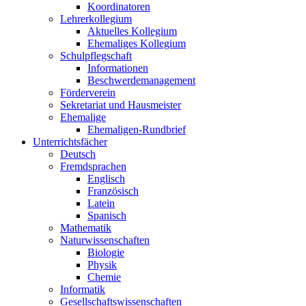
Koordinatoren
Lehrerkollegium
Aktuelles Kollegium
Ehemaliges Kollegium
Schulpflegschaft
Informationen
Beschwerdemanagement
Förderverein
Sekretariat und Hausmeister
Ehemalige
Ehemaligen-Rundbrief
Unterrichtsfächer
Deutsch
Fremdsprachen
Englisch
Französisch
Latein
Spanisch
Mathematik
Naturwissenschaften
Biologie
Physik
Chemie
Informatik
Gesellschaftswissenschaften