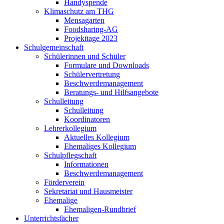
Handyspende
Klimaschutz am THG
Mensagarten
Foodsharing-AG
Projekttage 2023
Schulgemeinschaft
Schülerinnen und Schüler
Formulare und Downloads
Schülervertretung
Beschwerdemanagement
Beratungs- und Hilfsangebote
Schulleitung
Schulleitung
Koordinatoren
Lehrerkollegium
Aktuelles Kollegium
Ehemaliges Kollegium
Schulpflegschaft
Informationen
Beschwerdemanagement
Förderverein
Sekretariat und Hausmeister
Ehemalige
Ehemaligen-Rundbrief
Unterrichtsfächer