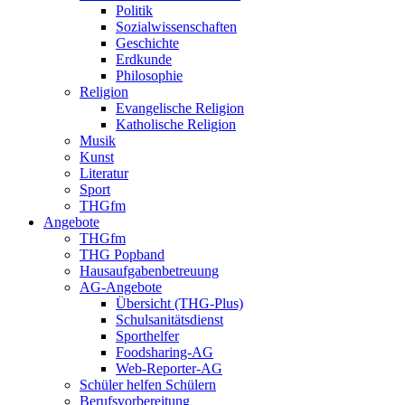
Politik
Sozialwissenschaften
Geschichte
Erdkunde
Philosophie
Religion
Evangelische Religion
Katholische Religion
Musik
Kunst
Literatur
Sport
THGfm
Angebote
THGfm
THG Popband
Hausaufgabenbetreuung
AG-Angebote
Übersicht (THG-Plus)
Schulsanitätsdienst
Sporthelfer
Foodsharing-AG
Web-Reporter-AG
Schüler helfen Schülern
Berufsvorbereitung