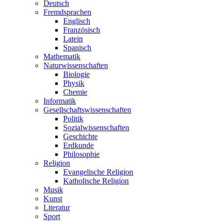
Deutsch
Fremdsprachen
Englisch
Französisch
Latein
Spanisch
Mathematik
Naturwissenschaften
Biologie
Physik
Chemie
Informatik
Gesellschaftswissenschaften
Politik
Sozialwissenschaften
Geschichte
Erdkunde
Philosophie
Religion
Evangelische Religion
Katholische Religion
Musik
Kunst
Literatur
Sport