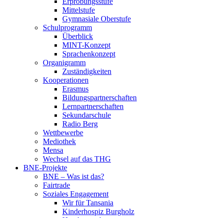
Erprobungsstufe
Mittelstufe
Gymnasiale Oberstufe
Schulprogramm
Überblick
MINT-Konzept
Sprachenkonzept
Organigramm
Zuständigkeiten
Kooperationen
Erasmus
Bildungspartnerschaften
Lernpartnerschaften
Sekundarschule
Radio Berg
Wettbewerbe
Mediothek
Mensa
Wechsel auf das THG
BNE-Projekte
BNE – Was ist das?
Fairtrade
Soziales Engagement
Wir für Tansania
Kinderhospiz Burgholz